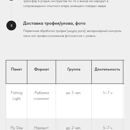
Трансфер в угодья, инструктаж по ТБ и выход на маршрут в
сопровождении опытного егеря, знающего повадки зверя.
Доставка трофея/улова, фото
Первичная обработка трофея (шкура, рога), ветеринарный контроль
мяса или профессиональная фотосессия с уловом.
Пакет
Формат
Группа
Длительность
Б
Fishing
Рыбалка
до 3 чел.
5–7 ч
Light
спиннинг
Fly Day
Нахлыст
до 2 чел.
5–7 ч