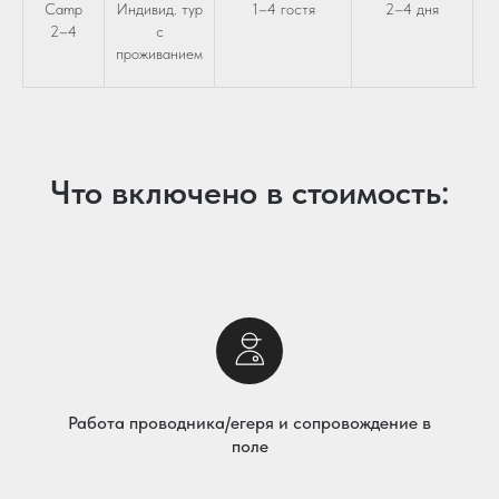
Camp
Индивид. тур
1–4 гостя
2–4 дня
2–4
с
з
проживанием
Что включено в стоимость:
Работа проводника/егеря и сопровождение в
поле