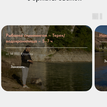
Рыбалка спиннингом – Терек/
Нах
водохранилища – 5–7 ч
от 16
от 14 000 ₽/группа
З
Заказать