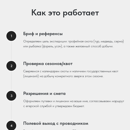
Как это работает
Бриф и референсы
Определяем цель экспедиции: трофейная охота (тур, медведь, серна)
или рыбалка (форель, усач), а также желаемый способ добычи.
Проверка сезонов/квот
Сверяемся с календарем охоты и наличием государственных квот
(лицензий) на добычу конкретного зверя в этом сезоне.
Разрешения и смета
Оформляем путевки и лицензии на ваше имя, согласовываем маршрут
с егерской службой и утверждаем бюджет.
Полевой выход с проводником