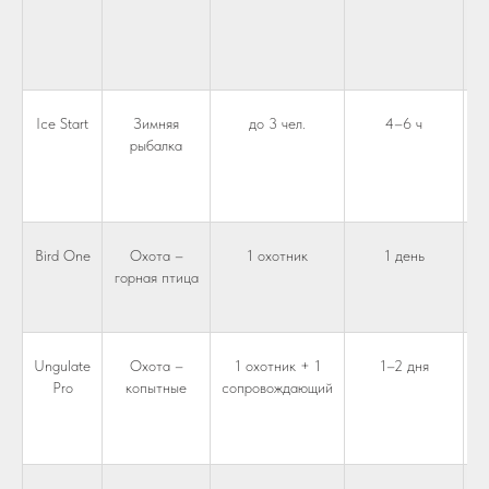
Ice Start
Зимняя
до 3 чел.
4–6 ч
рыбалка
Bird One
Охота –
1 охотник
1 день
горная птица
Ungulate
Охота –
1 охотник + 1
1–2 дня
Pro
копытные
сопровождающий
з