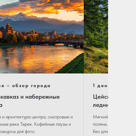
я – обзор города
1 день – семе
кавказ и набережные
Цейское ущелье
а
леднику
 и архитектура центра, смотровые и
Мягкий рельеф, тени
ные реки Терек. Кофейные паузы и
поляны. Подходит для
ракурсы для фото.
без длинных перегон